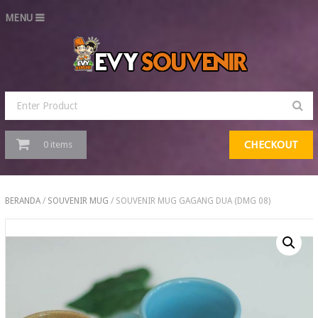
MENU
CHECKOUT
0 items
BERANDA
/
SOUVENIR MUG
/ SOUVENIR MUG GAGANG DUA (DMG 08)